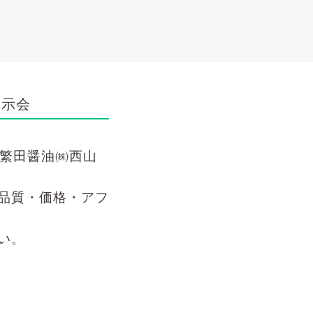
展示会
を繁田醤油㈱西山
品質・価格・アフ
い。